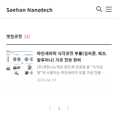
Saehan Nanotech
메
뉴
엣칭공정
(1)
파인세라믹 식각공정 부품(실리콘, 쿼츠,
알루미나) 가공 전용 장비
(주)새한나노텍은 반도체 전공정 중 "식각공
정"에 사용되는 파인세라믹 부품 가공 전용 장
비를 제조합니다. 실리콘, 쿼츠, 알루미나 등 난
2024.06.19
삭재를 효율적이고 우수한 품질로 가공할 수 있
습니다. 독자적인 연구개발과 국책과제를 수행
하면서 특허를 다수 보유하고 있으며, 업계를 선
도하는 뛰어난 가공 기술을 선보이고 있습니
다. 국내 식각공정 부품 제조사가 많지 않던 시
1
절부터 장비 국산화를 시도하여 성공하였으며,
20년이 넘는 기간 동안 안정적으로 납품해오고