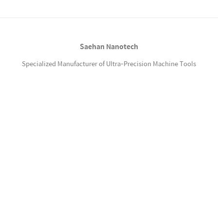
있습니다. 국내 주요 고객사로는 월덱스, 코마테
크놀로지, 하나머티리얼즈, 원익QnC, 솔믹스
(전SK엔펄스) 등이 있습니다. 식각공정 전극
(Electrode) 생산 공정별 장비 링(Ring) 생산
Saehan Nanotech
공정별 사용 장비 문의
info@saehannanotech.com
Specialized Manufacturer of Ultra-Precision Machine Tools